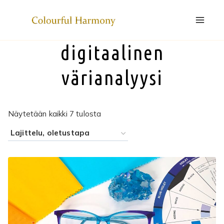
Siirry
sisältöön
digitaalinen
värianalyysi
Näytetään kaikki 7 tulosta