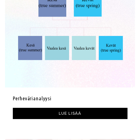
Perhevärianalyysi
LUE LISÄÄ