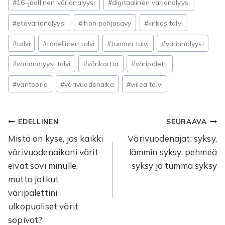
#
16-jaollinen värianalyysi
#
digitaalinen värianalyysi
#
etävärianalyysi
#
ihon pohjasävy
#
kirkas talvi
#
talvi
#
todellinen talvi
#
tumma talvi
#
värianalyysi
#
värianalyysi talvi
#
värikartta
#
väripaletti
#
väriteoria
#
värivuodenaika
#
viileä talvi
Artikkelien
EDELLINEN
SEURAAVA
Mistä on kyse, jos kaikki
Värivuodenajat: syksy,
selaus
värivuodenaikani värit
lämmin syksy, pehmeä
eivät sovi minulle,
syksy ja tumma syksy
mutta jotkut
väripalettini
ulkopuoliset värit
sopivat?