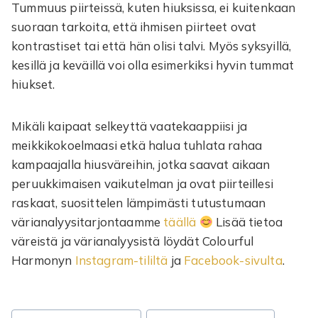
Tummuus piirteissä, kuten hiuksissa, ei kuitenkaan
suoraan tarkoita, että ihmisen piirteet ovat
kontrastiset tai että hän olisi talvi. Myös syksyillä,
kesillä ja keväillä voi olla esimerkiksi hyvin tummat
hiukset.
Mikäli kaipaat selkeyttä vaatekaappiisi ja
meikkikokoelmaasi etkä halua tuhlata rahaa
kampaajalla hiusväreihin, jotka saavat aikaan
peruukkimaisen vaikutelman ja ovat piirteillesi
raskaat, suosittelen lämpimästi tutustumaan
värianalyysitarjontaamme
täällä
Lisää tietoa
väreistä ja värianalyysistä löydät Colourful
Harmonyn
Instagram-tililtä
ja
Facebook-sivulta
.
Avainsanat: