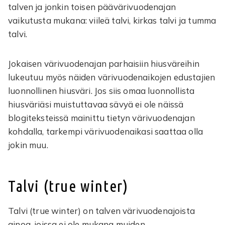
talven ja jonkin toisen päävärivuodenajan
vaikutusta mukana: viileä talvi, kirkas talvi ja tumma
talvi.
Jokaisen värivuodenajan parhaisiin hiusväreihin
lukeutuu myös näiden värivuodenaikojen edustajien
luonnollinen hiusväri. Jos siis omaa luonnollista
hiusväriäsi muistuttavaa sävyä ei ole näissä
blogiteksteissä mainittu tietyn värivuodenajan
kohdalla, tarkempi värivuodenaikasi saattaa olla
jokin muu.
Talvi (true winter)
Talvi (true winter) on talven värivuodenajoista
ainoa, joissa ei ole mukana muiden