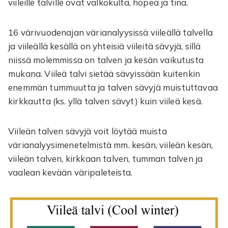
viileille talville ovat valkokulta, hopea ja tina.
16 värivuodenajan värianalyysissä viileällä talvella
ja viileällä kesällä on yhteisiä viileitä sävyjä, sillä
niissä molemmissa on talven ja kesän vaikutusta
mukana. Viileä talvi sietää sävyissään kuitenkin
enemmän tummuutta ja talven sävyjä muistuttavaa
kirkkautta (ks. yllä talven sävyt) kuin viileä kesä.
Viileän talven sävyjä voit löytää muista
värianalyysimenetelmistä mm. kesän, viileän kesän,
viileän talven, kirkkaan talven, tumman talven ja
vaalean kevään väripaleteista.