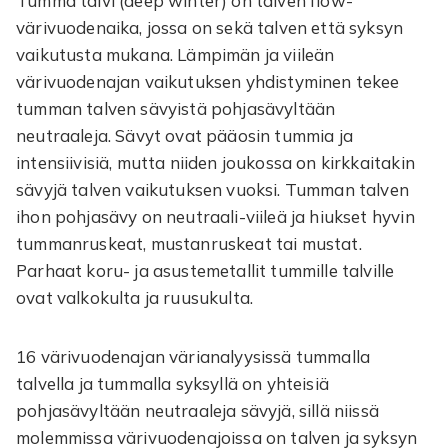
Tumma talvi (deep winter) on talven flow-
värivuodenaika, jossa on sekä talven että syksyn
vaikutusta mukana. Lämpimän ja viileän
värivuodenajan vaikutuksen yhdistyminen tekee
tumman talven sävyistä pohjasävyltään
neutraaleja. Sävyt ovat pääosin tummia ja
intensiivisiä, mutta niiden joukossa on kirkkaitakin
sävyjä talven vaikutuksen vuoksi. Tumman talven
ihon pohjasävy on neutraali-viileä ja hiukset hyvin
tummanruskeat, mustanruskeat tai mustat.
Parhaat koru- ja asustemetallit tummille talville
ovat valkokulta ja ruusukulta.
16 värivuodenajan värianalyysissä tummalla
talvella ja tummalla syksyllä on yhteisiä
pohjasävyltään neutraaleja sävyjä, sillä niissä
molemmissa värivuodenajoissa on talven ja syksyn