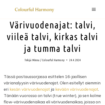
Siirry
sisältöön
Värivuodenajat: talvi,
viileä talvi, kirkas talvi
ja tumma talvi
Tekijä
Minna / Colourful Harmony
24.4.2024
Tässä postaussarjassa esittelen 16-jaollisen
värianalyysin värivuodenajat. Olen esitellyt aiemmin
eri
kesän värivuodenajat
ja
kevään värivuodenajat
.
Tänään vuorossa on talvi (true winter), ja sen kolme
flow-värivuodenaikaa eli värivuodenaikaa, joissa on