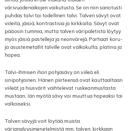
värivuodenaikojen vaikutusta. Se on niin sanotusti
puhdas talvi tai todellinen talvi. Talven sävyt ovat
viileitä, jäisiä, kontrastisia ja kirkkaita. Sävyt ovat
pääosin tummia, mutta talven väripaletista löytyy
myös jäisiä pastelleja ja neonvärejä. Parhaat koru-
ja asustemetallit talville ovat valkokulta, platina ja
hopea.
Talvi-ihmisen ihon pohjasävy on viileä eli
sinipohjainen. Hänen piirteensä ovat kauttaaltaan
viileät ja hiusvärit vaihtelevat ruskeanmustasta
mustaan. Iän myötä sävy voi muuttua hopeaksi tai
valkoiseksi.
Talven sävyjä voit löytää muista
värianalyysimenetelmistä mm. talven, kirkkaan