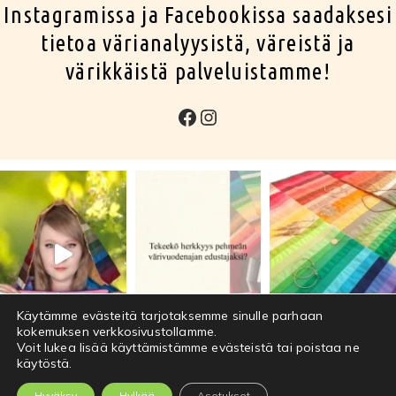
Instagramissa ja Facebookissa saadaksesi
tietoa värianalyysistä, väreistä ja
värikkäistä palveluistamme!
Facebook
Instagram
Käytämme evästeitä tarjotaksemme sinulle parhaan
kokemuksen verkkosivustollamme.
Voit lukea lisää käyttämistämme evästeistä tai poistaa ne
käytöstä.
COPYRIGHT © 2026 · COLOURFUL HARMONY ·
Hyväksy
Hylkää
Asetukset